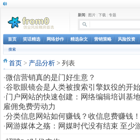
新闻
|
图片
|
下载
|
专题
首页
笑话精选
网络炒作
精选杂文
营销策略
风险投资
搜索
首页
>
产品分析
> 列表
·
微信营销真的是门好生意？
·
谷歌眼镜会是人类被搜索引擎奴役的开
·
门户网站的快速创建：网络编辑培训基地 
雇佣免费劳动力
·
分类信息网站如何赚钱？收信息费赚钱
·
网游媒体之殇：网媒时代没有结束 至少