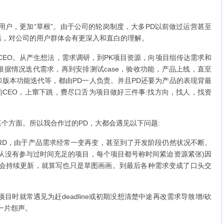
户，更加“草根”。由于公司的轮岗制度，大多PD以前做过运营甚至
后，对公司的用户群体会有更深入和直白的理解。
EO。从产生想法，需求调研，到PK项目资源，向项目组传达需求和
，随时根据情况迭代需求，再到安排测试case，验收功能，产品上线，直至
版本功能迭代等，都由PD一人负责。并且PD还要为产品的表现背最
好的CEO，上窜下跳，费尽口舌为项目做好三件事:找方向，找人，找资
方面。所以我合作过的PD，大都会遇见以下问题:
PRD，由于产品需求经常一变再变，甚至到了开发阶段仍然状况不断。
从没有参与过时间充足的项目，每个项目都号称时间紧迫资源紧张)因
不会持续更新，就算写也只是草图画画。到最后各种需求变成了口头交
时就常遇见为赶deadline或初期没想清楚中途再改需求导致增/砍
一片怨声。