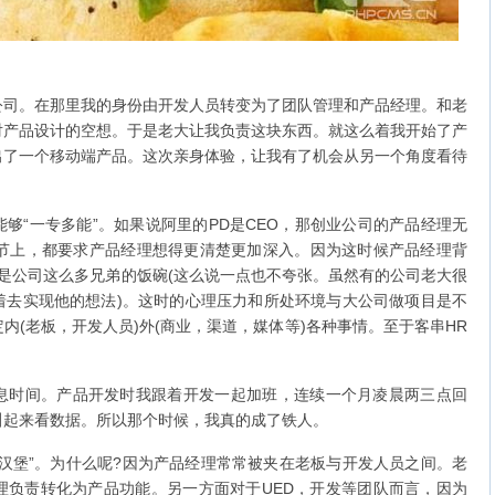
。在那里我的身份由开发人员转变为了团队管理和产品经理。和老
多对产品设计的空想。于是老大让我负责这块东西。就这么着我开始了产
出了一个移动端产品。这次亲身体验，让我有了机会从另一个角度看待
“一专多能”。如果说阿里的PD是CEO，那创业公司的产品经理无
环节上，都要求产品经理想得更清楚更加深入。因为这时候产品经理背
至是公司这么多兄弟的饭碗(这么说一点也不夸张。虽然有的公司老大很
着去实现他的想法)。这时的心理压力和所处环境与大公司做项目是不
内(老板，开发人员)外(商业，渠道，媒体等)各种事情。至于客串HR
。
时间。产品开发时我跟着开发一起加班，连续一个月凌晨两三点回
叫起来看数据。所以那个时候，我真的成了铁人。
堡”。为什么呢?因为产品经理常常被夹在老板与开发人员之间。老
理负责转化为产品功能。另一方面对于UED，开发等团队而言，因为