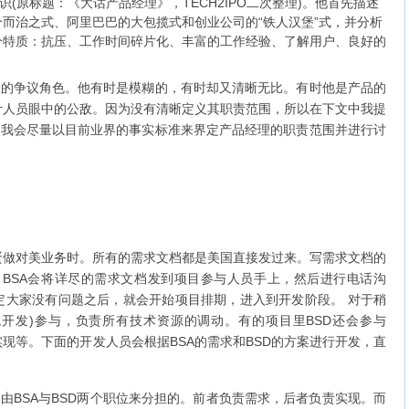
识(原标题：《大话产品经理》，TECH2IPO二次整理)。他首先描述
而治之式、阿里巴巴的大包揽式和创业公司的“铁人汉堡”式，并分析
个特质：抗压、工作时间碎片化、丰富的工作经验、了解用户、良好的
的争议角色。他有时是模糊的，有时却又清晰无比。有时他是产品的
计人员眼中的公敌。因为没有清晰定义其职责范围，所以在下文中我提
。我会尽量以目前业界的事实标准来界定产品经理的职责范围并进行讨
对美业务时。所有的需求文档都是美国直接发过来。写需求文档的
析”。BSA会将详尽的需求文档发到项目参与人员手上，然后进行电话沟
定大家没有问题之后，就会开始项目排期，进入到开发阶段。 对于稍
系统开发)参与，负责所有技术资源的调动。有的项目里BSD还会参与
层实现等。下面的开发人员会根据BSA的需求和BSD的方案进行开发，直
BSA与BSD两个职位来分担的。前者负责需求，后者负责实现。而