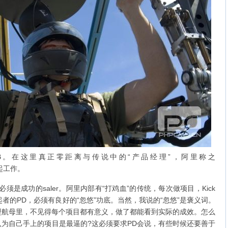
。在这里真正零距离与传说中的“产品经理”，阿里称之
r)一起工作。
成功的saler。阿里内部有“打鸡血”的传统，每次做项目，Kick
起者的PD，必须有良好的“忽悠”功底。当然，我说的“忽悠”是褒义词。
型航母里，不见得每个项目都有意义，做了都能看到实际的成效。怎么
为自己手上的项目是最逼的?这必须要求PD会说，有些时候还要善于