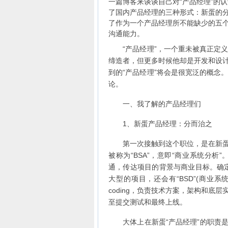
一篇博客来谈谈自己对“产品经理”的认
了国内产品经理的三种形式：新蛋的分
了作为一个产品经理所不能缺少的五
沟通能力。
“产品经理”，一个重未被真正定义
缔造者，但更多时候他却是开发和设
到的“产品经理”将会是很宽泛的概念
论。
一、我了解的产品经理们
1、新蛋产品经理：分而治之
第一次接触到这个职位，是在新蛋做
被称为“BSA”，意即“商业系统分
通，传达项目的背景与商业目标。确
大型的项目，还会有“BSD”(商业
coding，负责技术方案，架构和底
至提交测试和最终上线。
大体上在新蛋“产品经理”的职责是由