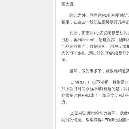
画大饼。
除此之外，阿里的PD们相更贴近用
客服，在这些一线职位摸爬滚打几年
其次，阿里的PD还必须是团队的C
目标，再到kick off，进度跟踪
产品运营推广，数据分析，用户反馈和
大的KPI指标。所以好的PD必须是
源。
当然，做的事多了，就很难精通某个
(1)MRD，PRD不清晰。特别是
加上项目时间永远不够(有趣的是，我
此很多时候PRD成了一纸空文，PD
流。
(2)流程进度把控能力较弱。我做项目
功能的情况。常常搞得UED/开发团队