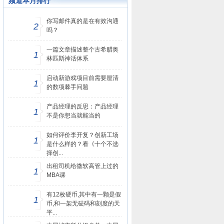
频道本月排行
你写邮件真的是在有效沟通
2
吗？
一篇文章描述整个古希腊奥
1
林匹斯神话体系
启动新游戏项目前需要厘清
1
的数项棘手问题
产品经理的反思：产品经理
1
不是你想当就能当的
如何评价李开复？创新工场
1
是什么样的？看《十个不选
择创...
出租司机给微软高管上过的
1
MBA课
有12枚硬币,其中有一颗是假
1
币,和一架无砝码和刻度的天
平...