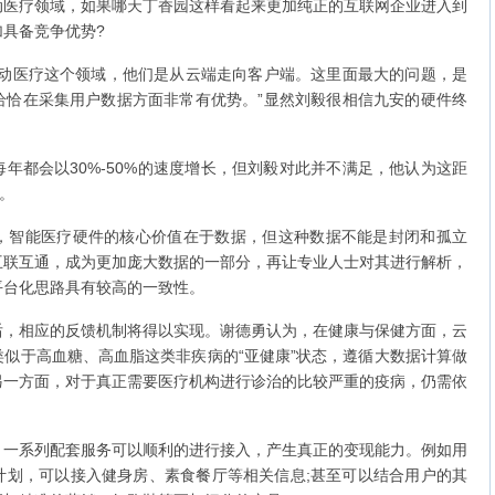
疗领域，如果哪天丁香园这样看起来更加纯正的互联网企业进入到
具备竞争优势?
医疗这个领域，他们是从云端走向客户端。这里面最大的问题，是
恰恰在采集用户数据方面非常有优势。”显然刘毅很相信九安的硬件终
都会以30%-50%的速度增长，但刘毅对此并不满足，他认为这距
。
智能医疗硬件的核心价值在于数据，但这种数据不能是封闭和孤立
互联互通，成为更加庞大数据的一部分，再让专业人士对其进行解析，
平台化思路具有较高的一致性。
相应的反馈机制将得以实现。谢德勇认为，在健康与保健方面，云
似于高血糖、高血脂这类非疾病的“亚健康”状态，遵循大数据计算做
另一方面，对于真正需要医疗机构进行诊治的比较严重的疫病，仍需依
系列配套服务可以顺利的进行接入，产生真正的变现能力。例如用
计划，可以接入健身房、素食餐厅等相关信息;甚至可以结合用户的其