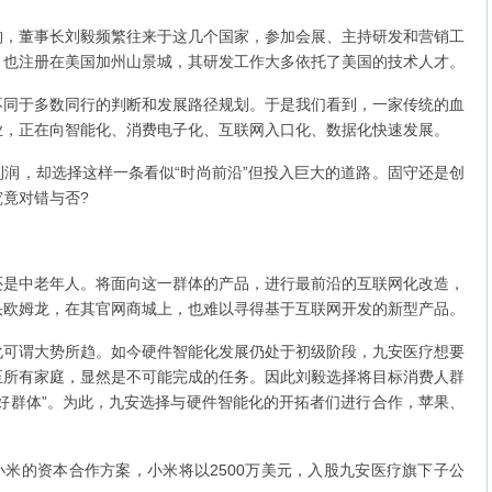
董事长刘毅频繁往来于这几个国家，参加会展、主持研发和营销工
th，也注册在美国加州山景城，其研发工作大多依托了美国的技术人才。
于多数同行的判断和发展路径规划。于是我们看到，一家传统的血
业，正在向智能化、消费电子化、互联网入口化、数据化快速发展。
，却选择这样一条看似“时尚前沿”但投入巨大的道路。固守还是创
竟对错与否?
中老年人。将面向这一群体的产品，进行最前沿的互联网化改造，
头欧姆龙，在其官网商城上，也难以寻得基于互联网开发的新型产品。
谓大势所趋。如今硬件智能化发展仍处于初级阶段，九安医疗想要
至所有家庭，显然是不可能完成的任务。因此刘毅选择将目标消费人群
好群体”。为此，九安选择与硬件智能化的开拓者们进行合作，苹果、
米的资本合作方案，小米将以2500万美元，入股九安医疗旗下子公