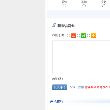
震惊
不解
愤怒
评论排行