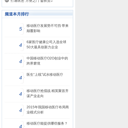
打通医患“方便之门”鈭狄贫
频道本月排行
移动医疗发展势不可挡 带来
5
颠覆影响
6家医疗健康公司入选全球
4
50大最具创新力企业
中国移动医疗O2O创业中的
4
跨界窘境
医生“上线”试水移动医疗
4
移动医疗抢擂战 精英聚首齐
4
谋产业走向
2015年我国移动医疗布局商
4
业模式分析
移动医疗能提供哪些服务？
4