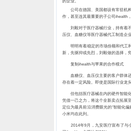
的企业。
公司在德国、美国都设有常驻机构，
作，甚至连其最重要的子公司iheal
刘毅对于医疗器械行业，持有着不同
压仪、血糖仪等医疗器械代工制造企
明明有着稳定的市场份额和代工利润
新，先驱抑或先烈，刘毅做的选择，究
复制ihealth与苹果的合作模式
血糖仪、血压仪主要的客户群体还是
存在着一定风险。即使是国际行业龙
但包括医疗器械在内的硬件智能化可
凭借一己之力，将这个全新卖点拓展
定位为最具前沿消费眼光的“智能化偏
小米均在此列。
2014年9月，九安医疗宣布了与小