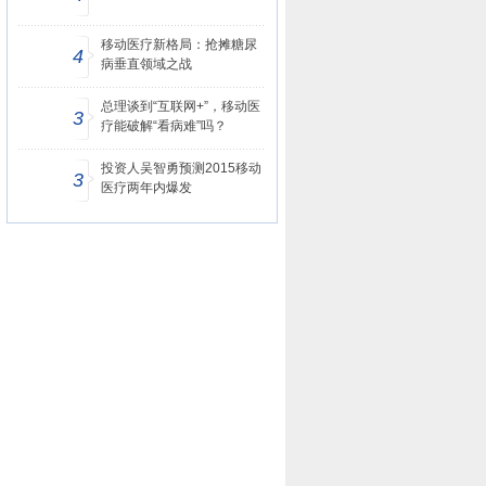
移动医疗新格局：抢摊糖尿
4
病垂直领域之战
总理谈到“互联网+”，移动医
3
疗能破解“看病难”吗？
投资人吴智勇预测2015移动
3
医疗两年内爆发