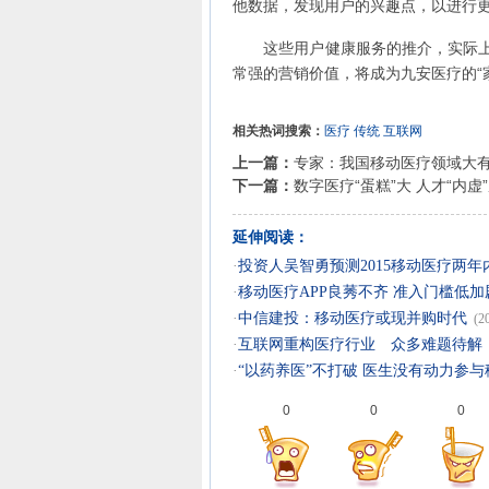
他数据，发现用户的兴趣点，以进行
这些用户健康服务的推介，实际上是
常强的营销价值，将成为九安医疗的“
相关热词搜索：
医疗
传统
互联网
上一篇：
专家：我国移动医疗领域大
下一篇：
数字医疗“蛋糕”大 人才“内虚
延伸阅读：
·
投资人吴智勇预测2015移动医疗两年
·
移动医疗APP良莠不齐 准入门槛低
·
中信建投：移动医疗或现并购时代
(2
·
互联网重构医疗行业 众多难题待解
·
“以药养医”不打破 医生没有动力参
0
0
0