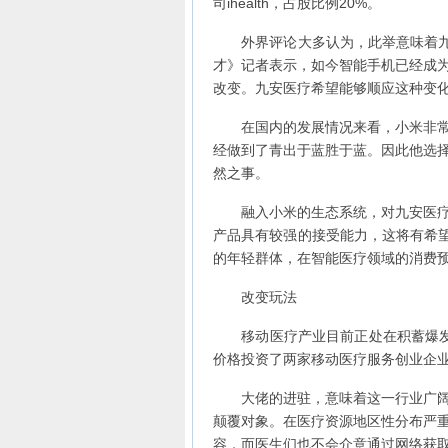
司ihealth，占股比例20%。
外界评论大多认为，此举意味着九安
才》记者表示，如今智能手机已经成
改变。九安医疗希望能够顺应这种变
在国内的发展情况来看，小米非常有
经做到了青出于蓝胜于蓝。因此他选择与
然之事。
融入小米的生态系统，对九安医疗的
产品具有较强的接受能力，这将有希望
的年轻群体，在智能医疗领域的消费
改变玩法
移动医疗产业目前正处在积蓄爆发力量
价格投资了两家移动医疗服务创业企
大佬的进驻，意味着这一行业广阔的
颠覆对象。在医疗资源地区性分布严
容，而医生们也不会介意通过网络获