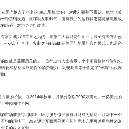
医疗纳入了小米的“生态系统”之内，对此刘毅并不否认。他对《英
为一种基础设施，在移动互联时代，所有行业的运行状态都将被颠覆或
化的趋势，对自身进行改造。
潜力成为继苹果之后的世界第二大智能硬件企业，甚至有些方面已
小米进行合作，复制之前ihealth在美国与苹果的合作模式，也是必
好处是显而易见的。一位行业内人士表示，小米消费群体对智能化
转化成移动医疗硬件的消费能力。九安此举等于锁定了“米粉”为代表
预期。
的阶段。在2014年秋季，腾讯分别以7000万美元、一亿美元的
业丁香园和挂号网。
市场前景得到印证。医疗服务似乎很有可能成为移动互联网下一个
重不均的现状下，患者通过互联网寻医问药的需求几乎可以用刚性来形
取更多的收入来源。