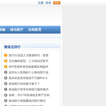
rss
体验
移动医疗
在线教育
频道总排行
医疗行业进入大数据时代：智慧
北京胸科医院：三大移动互联平
BAT竞相布局在线健康应用鈭挡
这些令人惊艳的个人移动医疗设
易兴科技宣布获得千万级Pre-A
移动医疗你还敢不敢干？
移动医疗变革未来医疗服务模式
俞熔：2017年医保收支将产生明
移动医疗将颠覆现代医疗模式