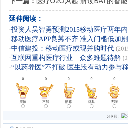
下一篇：
医疗O2O风起 解读BAT的智
延伸阅读：
·
投资人吴智勇预测2015移动医疗两年
·
移动医疗APP良莠不齐 准入门槛低加
·
中信建投：移动医疗或现并购时代
(201
·
互联网重构医疗行业 众多难题待解
(
·
“以药养医”不打破 医生没有动力参与
0
0
0
0
0
震惊
不解
愤怒
杯具
无聊
分享到：