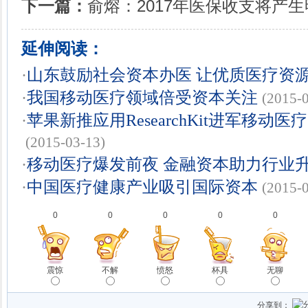
下一篇：
俞熔：2017年医保收支将产
延伸阅读：
·
山东鼓励社会资本办医 让优质医疗资源
·
我国移动医疗领域倍受资本关注
(2015-
·
苹果新推应用ResearchKit进军移动
(2015-03-13)
·
移动医疗爆发前夜 金融资本助力行业
·
中国医疗健康产业吸引国际资本
(2015-
0
0
0
0
0
震惊
不解
愤怒
杯具
无聊
分享到：