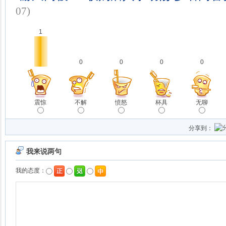
07)
1
0
0
0
0
震惊
不解
愤怒
杯具
无聊
分享到：