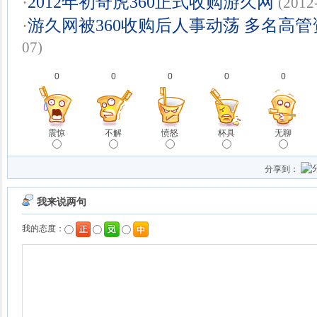
·
2012年初奇虎360正式收购游久网
(2012
·
游久网被360收购后人事动荡 多名高
07)
0
0
0
0
0
震惊
不解
愤怒
杯具
无聊
分享到：